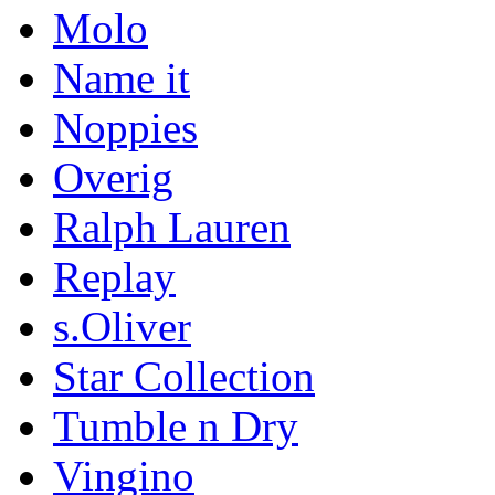
Molo
Name it
Noppies
Overig
Ralph Lauren
Replay
s.Oliver
Star Collection
Tumble n Dry
Vingino