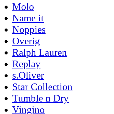
Molo
Name it
Noppies
Overig
Ralph Lauren
Replay
s.Oliver
Star Collection
Tumble n Dry
Vingino