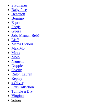
3 Pommes
Baby face
Benetton
Bornino
Esprit
Feetje
Guess
JoJo Maman Bébé
Lief!
Mama Licious
MaxiMo
Mexx
Molo
Name it
Noppies
Overig
Ralph Lauren
Replay
s.Oliver
Star Collection
Tumble n Dry
Vingino
Verberg