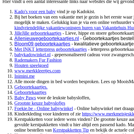
Hier vindt u een aantal interessante links naar websites die wij gev
Kado's voor een baby
vind je op Kadokist.
Bij het boeken van een vakantie met je gezin is het eerste waar j
mogelijk te maken. Gelukkig kun je via een online verhuurder v
kindvriendelijke vakantiewoningen huren van Vakantiehuis Hu
JilleJille geboortekaartjes
- Lieve, hippe en stoere geboortekaart
Allenieuwegeboortekaartjes.nl
- Geboortekaartjes bestel
Bloom09 geboortekaartjes
- kwalitatieve geboortekaartje
Met INKT letterpress geboortekaartjes
- letterpress geboorteka
babykadowinkel.nl
- gepersonaliseerd cadeau voor zwangersch
Rademakers Fur Fashion
Houten speelgoed
www.merkkleertjes.com
Inimini.me
Alle mooie dingen in bed worden besproken. Lees op MooisMaga
Geboortekaartjes.
Geboortekaartjes
Baby Paws
voor de leukste babysloffen,
Grootste keuze babyslofjes
Foekie.be - Online babywinkel
- Online babywinkel met draagd
Kinderkleding voor kinderen of zie
https://www.merkmeisjeskl
Kerstpakketten voor iedere wens vinden? De grootste keuze aan k
gevulde kerstpakketten vindt u hier altijd een passend kado. M
online bestellen van
Kerstpakketten Tip
en bekijk de actuele col